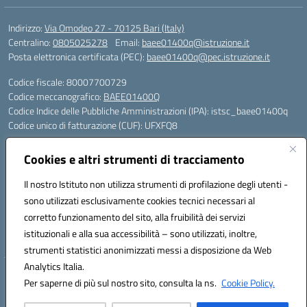
Indirizzo:
Via Omodeo 27 - 70125 Bari (Italy)
Centralino:
0805025278
Email:
baee01400q@istruzione.it
Posta elettronica certificata (PEC):
baee01400q@pec.istruzione.it
Codice fiscale: 80007700729
Codice meccanografico:
BAEE01400Q
Codice Indice delle Pubbliche Amministrazioni (IPA): istsc_baee01400q
Codice unico di fatturazione (CUF): UFXFQ8
Plessi:
Cookies e altri strumenti di tracciamento
BAEE01401R - Plesso Iqbal - scuola primaria - via Omodeo 27 - tel. 080.
5025278
Il nostro Istituto non utilizza strumenti di profilazione degli utenti -
BAEE01404 X - Plesso Gandhi - scuola primaria - via Celso Ulpiani 1 -
sono utilizzati esclusivamente cookies tecnici necessari al
tel. 080.5569487
corretto funzionamento del sito, alla fruibilità dei servizi
BAAA01402L - Plesso DonTonino Bello - scuola dell'infanzia - via Celso
istituzionali e alla sua accessibilità – sono utilizzati, inoltre,
Ulpiani 1 - tel. 080.5569487
strumenti statistici anonimizzati messi a disposizione da Web
Analytics Italia.
Hosting & Powered by 3D Solution S.r.l.
Per saperne di più sul nostro sito, consulta la ns.
Cookie Policy.
Concept & Design by Designers Italia