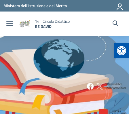
Vai ai contenuti
Vai al menu di navigazione
Vai al footer
Ministero dell'Istruzione e del Merito
14° Circolo Didattico
RE DAVID
Apr