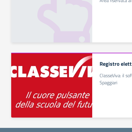
Area riservata ai
Registro elet
ClasseViva: il so
Spaggiari