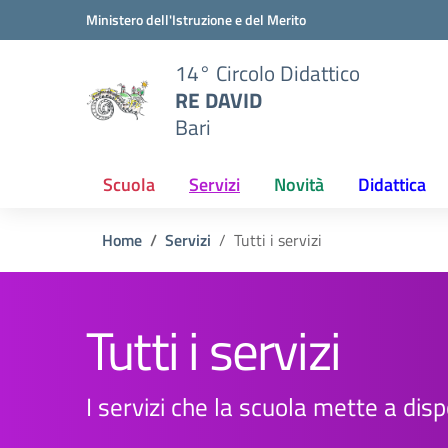
Vai ai contenuti
Vai al menu di navigazione
Vai al footer
Ministero dell'Istruzione e del Merito
14° Circolo Didattico
RE DAVID
Bari
Scuola
Servizi
Novità
Didattica
Home
Servizi
Tutti i servizi
Tutti i servizi
I servizi che la scuola mette a dispo