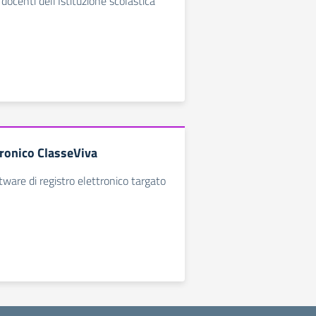
 docenti dell'Istituzione scolastica
tronico ClasseViva
ftware di registro elettronico targato