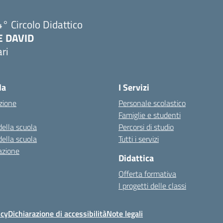
° Circolo Didattico
E DAVID
ri
Visita la pagina iniziale della scuola
la
I Servizi
zione
Personale scolastico
Famiglie e studenti
della scuola
Percorsi di studio
della scuola
Tutti i servizi
azione
Didattica
Offerta formativa
I progetti delle classi
icy
Dichiarazione di accessibilità
Note legali