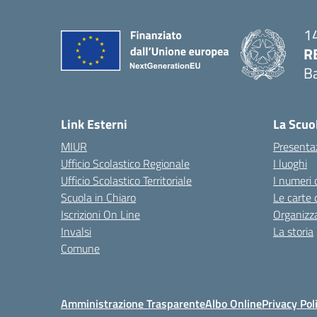
14
R
Ba
— 
Link Esterni
La Scuo
MIUR
Presenta
Ufficio Scolastico Regionale
I luoghi
Ufficio Scolastico Territoriale
I numeri 
Scuola in Chiaro
Le carte 
Iscrizioni On Line
Organizz
Invalsi
La storia
Comune
Amministrazione Trasparente
Albo Online
Privacy Pol