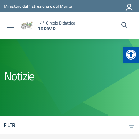
Vai ai contenuti
Vai al menu di navigazione
Vai al footer
Ministero dell'Istruzione e del Merito
14° Circolo Didattico
RE DAVID
Apr
Notizie
FILTRI