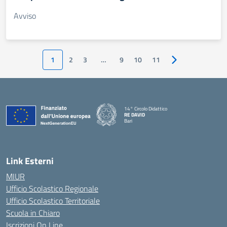
Avviso
1
2
3
…
9
10
11
Pagina successiv
14° Circolo Didattico
RE DAVID
Bari
— Visita la pagina iniziale della scuola
Link Esterni
MIUR
Ufficio Scolastico Regionale
Ufficio Scolastico Territoriale
Scuola in Chiaro
Iscrizioni On Line