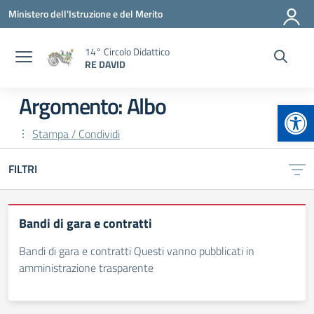
Vai ai contenuti
Vai al menu di navigazione
Vai al footer
Ministero dell'Istruzione e del Merito
14° Circolo Didattico
RE DAVID
Argomento: Albo
Apr
Stampa / Condividi
FILTRI
Bandi di gara e contratti
Bandi di gara e contratti Questi vanno pubblicati in
amministrazione trasparente