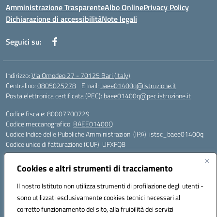
Amministrazione Trasparente
Albo Online
Privacy Policy
Dichiarazione di accessibilità
Note legali
Seguici su:
Indirizzo:
Via Omodeo 27 - 70125 Bari (Italy)
Centralino:
0805025278
Email:
baee01400q@istruzione.it
Posta elettronica certificata (PEC):
baee01400q@pec.istruzione.it
Codice fiscale: 80007700729
Codice meccanografico:
BAEE01400Q
Codice Indice delle Pubbliche Amministrazioni (IPA): istsc_baee01400q
Codice unico di fatturazione (CUF): UFXFQ8
Plessi:
Cookies e altri strumenti di tracciamento
BAEE01401R - Plesso Iqbal - scuola primaria - via Omodeo 27 - tel. 080.
5025278
Il nostro Istituto non utilizza strumenti di profilazione degli utenti -
BAEE01404 X - Plesso Gandhi - scuola primaria - via Celso Ulpiani 1 -
sono utilizzati esclusivamente cookies tecnici necessari al
tel. 080.5569487
corretto funzionamento del sito, alla fruibilità dei servizi
BAAA01402L - Plesso DonTonino Bello - scuola dell'infanzia - via Celso