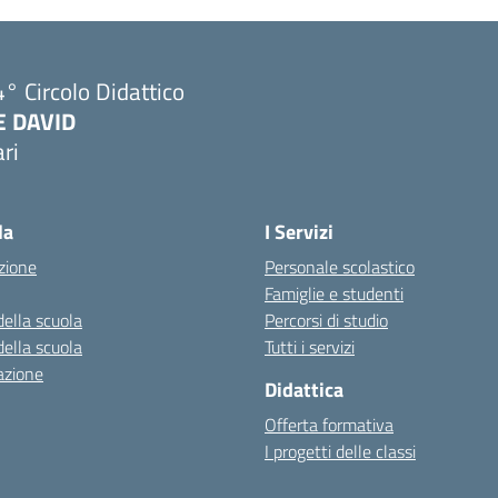
° Circolo Didattico
E DAVID
ri
Visita la pagina iniziale della scuola
la
I Servizi
zione
Personale scolastico
Famiglie e studenti
della scuola
Percorsi di studio
della scuola
Tutti i servizi
azione
Didattica
Offerta formativa
I progetti delle classi