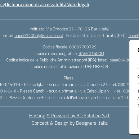
icy
Dichiarazione di accessibilità
Note legali
Indirizzo:
Via Omodeo 27 - 70125 Bari (Italy)
Email:
baee01400q@istruzione.it
Posta elettronica certificata (PEC):
baee0
Codice fiscale: 80007700729
Codice meccanografico:
BAEE01400Q
Codice Indice delle Pubbliche Amministrazioni (IPA): istsc_baee01400q
Codice unico di fatturazione (CUF): UFXFQ8
Plessi:
EE01401R - Plesso Iqbal - scuola primaria - via Omodeo 27 - tel. 080. 5025
1404 X - Plesso Gandhi - scuola primaria - via Celso Ulpiani 1 - tel. 080.5
- Plesso DonTonino Bello - scuola dell'infanzia - via Celso Ulpiani 1 - tel.
Hosting & Powered by 3D Solution S.r.l.
Concept & Design by Designers Italia