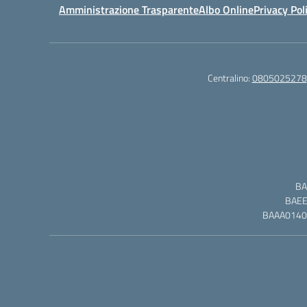
Amministrazione Trasparente
Albo Online
Privacy Pol
Centralino:
0805025278
BA
BAEE0
BAAA01402L 