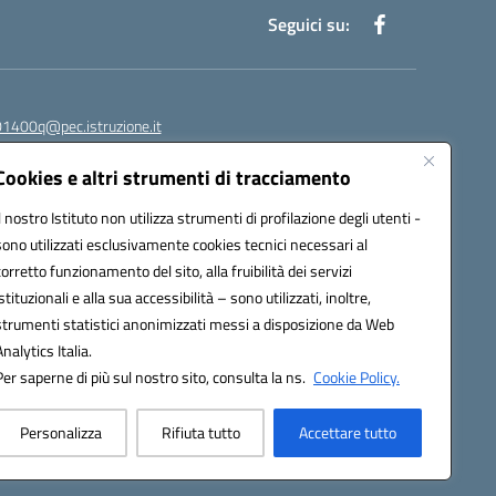
Seguici su:
1400q@pec.istruzione.it
Cookies e altri strumenti di tracciamento
Il nostro Istituto non utilizza strumenti di profilazione degli utenti -
sono utilizzati esclusivamente cookies tecnici necessari al
corretto funzionamento del sito, alla fruibilità dei servizi
istituzionali e alla sua accessibilità – sono utilizzati, inoltre,
278
569487
strumenti statistici anonimizzati messi a disposizione da Web
 080.5569487
Analytics Italia.
Per saperne di più sul nostro sito, consulta la ns.
Cookie Policy.
Personalizza
Rifiuta tutto
Accettare tutto