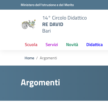
Vai ai contenuti
Vai al menu di navigazione
Vai al footer
Ministero dell'Istruzione e del Merito
14° Circolo Didattico
RE DAVID
Bari
Scuola
Servizi
Novità
Didattica
Home
Argomenti
Argomenti