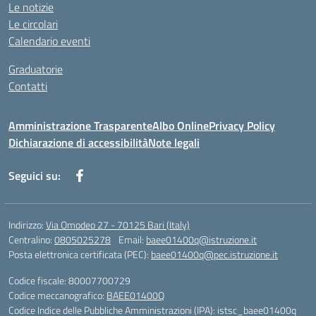
Le notizie
Le circolari
Calendario eventi
Graduatorie
Contatti
Amministrazione Trasparente
Albo Online
Privacy Policy
Dichiarazione di accessibilità
Note legali
Seguici su:
Indirizzo:
Via Omodeo 27 - 70125 Bari (Italy)
Centralino:
0805025278
Email:
baee01400q@istruzione.it
Posta elettronica certificata (PEC):
baee01400q@pec.istruzione.it
Codice fiscale: 80007700729
Codice meccanografico:
BAEE01400Q
Codice Indice delle Pubbliche Amministrazioni (IPA): istsc_baee01400q