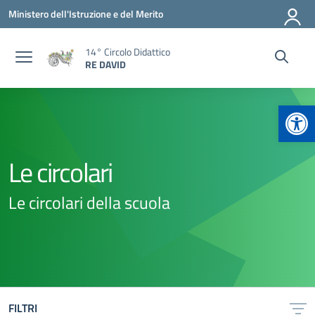
Vai ai contenuti
Vai al menu di navigazione
Vai al footer
Ministero dell'Istruzione e del Merito
14° Circolo Didattico
RE DAVID
Apr
Le circolari
Le circolari della scuola
FILTRI