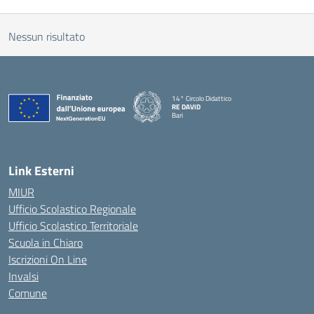
Nessun risultato
14° Circolo Didattico
RE DAVID
Bari
— Visita la pagina iniziale della scuola
Link Esterni
MIUR
Ufficio Scolastico Regionale
Ufficio Scolastico Territoriale
Scuola in Chiaro
Iscrizioni On Line
Invalsi
Comune