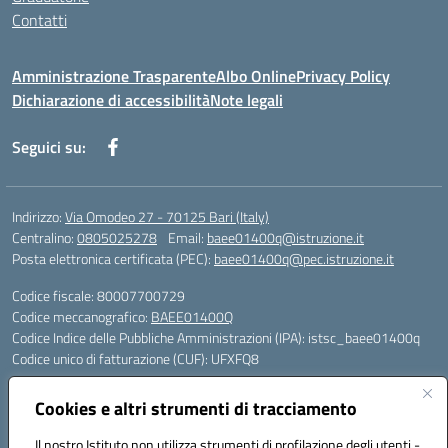
Contatti
Amministrazione Trasparente
Albo Online
Privacy Policy
Dichiarazione di accessibilità
Note legali
Seguici su:
Indirizzo:
Via Omodeo 27 - 70125 Bari (Italy)
Centralino:
0805025278
Email:
baee01400q@istruzione.it
Posta elettronica certificata (PEC):
baee01400q@pec.istruzione.it
Codice fiscale: 80007700729
Codice meccanografico:
BAEE01400Q
Codice Indice delle Pubbliche Amministrazioni (IPA): istsc_baee01400q
Codice unico di fatturazione (CUF): UFXFQ8
Plessi:
Cookies e altri strumenti di tracciamento
BAEE01401R - Plesso Iqbal - scuola primaria - via Omodeo 27 - tel. 080.
5025278
Il nostro Istituto non utilizza strumenti di profilazione degli utenti -