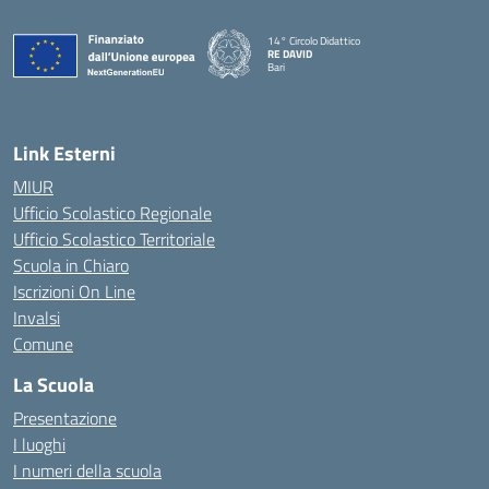
14° Circolo Didattico
RE DAVID
Bari
— Visita la pagina iniziale della scuola
Link Esterni
MIUR
Ufficio Scolastico Regionale
Ufficio Scolastico Territoriale
Scuola in Chiaro
Iscrizioni On Line
Invalsi
Comune
La Scuola
Presentazione
I luoghi
I numeri della scuola