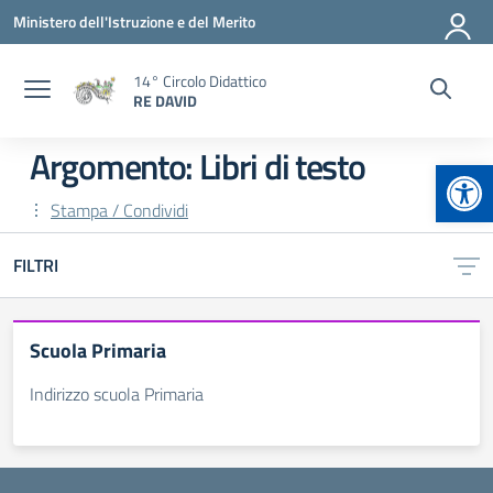
Vai ai contenuti
Vai al menu di navigazione
Vai al footer
Ministero dell'Istruzione e del Merito
14° Circolo Didattico
RE DAVID
Argomento: Libri di testo
Apr
Stampa / Condividi
FILTRI
Scuola Primaria
Indirizzo scuola Primaria