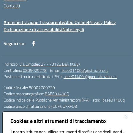
Contatti
Amministrazione Trasparente
Albo Online
Privacy Policy
Dichiarazione di accessibilità
Note legali
Seguici su:
Indirizzo:
Via Omodeo 27 - 70125 Bari (Italy)
Centralino:
0805025278
Email:
baee01400q@istruzione.it
Posta elettronica certificata (PEC):
baee01400q@pec.istruzione.it
Codice fiscale: 80007700729
Codice meccanografico:
BAEE01400Q
Codice Indice delle Pubbliche Amministrazioni (IPA): istsc_baee01400q
Codice unico di fatturazione (CUF): UFXFQ8
Plessi:
Cookies e altri strumenti di tracciamento
BAEE01401R - Plesso Iqbal - scuola primaria - via Omodeo 27 - tel. 080.
5025278
Il nostro Istituto non utilizza strumenti di profilazione degli utenti -