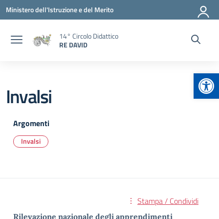
Vai ai contenuti
Vai al menu di navigazione
Vai al footer
Ministero dell'Istruzione e del Merito
14° Circolo Didattico
RE DAVID
Apr
Invalsi
Argomenti
Invalsi
Stampa / Condividi
Rilevazione nazionale degli apprendimenti