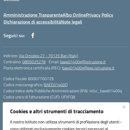
Amministrazione Trasparente
Albo Online
Privacy Policy
Dichiarazione di accessibilità
Note legali
Seguici su:
Indirizzo:
Via Omodeo 27 - 70125 Bari (Italy)
Centralino:
0805025278
Email:
baee01400q@istruzione.it
Posta elettronica certificata (PEC):
baee01400q@pec.istruzione.it
Codice fiscale: 80007700729
Codice meccanografico:
BAEE01400Q
Codice Indice delle Pubbliche Amministrazioni (IPA): istsc_baee01400q
Codice unico di fatturazione (CUF): UFXFQ8
Plessi:
Cookies e altri strumenti di tracciamento
BAEE01401R - Plesso Iqbal - scuola primaria - via Omodeo 27 - tel. 080.
5025278
Il nostro Istituto non utilizza strumenti di profilazione degli utenti -
BAEE01404 X - Plesso Gandhi - scuola primaria - via Celso Ulpiani 1 -
sono utilizzati esclusivamente cookies tecnici necessari al