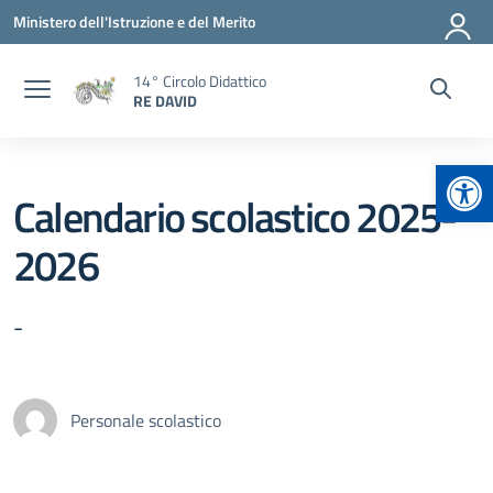
Vai ai contenuti
Vai al menu di navigazione
Vai al footer
Ministero dell'Istruzione e del Merito
14° Circolo Didattico
RE DAVID
Apr
Calendario scolastico 2025-
2026
-
Personale scolastico