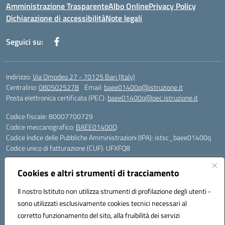
Amministrazione Trasparente
Albo Online
Privacy Policy
Dichiarazione di accessibilità
Note legali
Seguici su:
Indirizzo:
Via Omodeo 27 - 70125 Bari (Italy)
Centralino:
0805025278
Email:
baee01400q@istruzione.it
Posta elettronica certificata (PEC):
baee01400q@pec.istruzione.it
Codice fiscale: 80007700729
Codice meccanografico:
BAEE01400Q
Codice Indice delle Pubbliche Amministrazioni (IPA): istsc_baee01400q
Codice unico di fatturazione (CUF): UFXFQ8
Plessi:
Cookies e altri strumenti di tracciamento
BAEE01401R - Plesso Iqbal - scuola primaria - via Omodeo 27 - tel. 080.
5025278
Il nostro Istituto non utilizza strumenti di profilazione degli utenti -
BAEE01404 X - Plesso Gandhi - scuola primaria - via Celso Ulpiani 1 -
sono utilizzati esclusivamente cookies tecnici necessari al
tel. 080.5569487
corretto funzionamento del sito, alla fruibilità dei servizi
BAAA01402L - Plesso DonTonino Bello - scuola dell'infanzia - via Celso