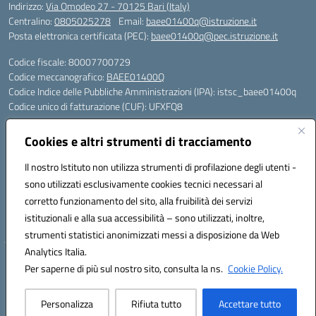
Indirizzo:
Via Omodeo 27 - 70125 Bari (Italy)
Centralino:
0805025278
Email:
baee01400q@istruzione.it
Posta elettronica certificata (PEC):
baee01400q@pec.istruzione.it
Codice fiscale: 80007700729
Codice meccanografico:
BAEE01400Q
Codice Indice delle Pubbliche Amministrazioni (IPA): istsc_baee01400q
Codice unico di fatturazione (CUF): UFXFQ8
Plessi:
Cookies e altri strumenti di tracciamento
BAEE01401R - Plesso Iqbal - scuola primaria - via Omodeo 27 - tel. 080.
5025278
Il nostro Istituto non utilizza strumenti di profilazione degli utenti -
BAEE01404 X - Plesso Gandhi - scuola primaria - via Celso Ulpiani 1 -
sono utilizzati esclusivamente cookies tecnici necessari al
tel. 080.5569487
corretto funzionamento del sito, alla fruibilità dei servizi
BAAA01402L - Plesso DonTonino Bello - scuola dell'infanzia - via Celso
istituzionali e alla sua accessibilità – sono utilizzati, inoltre,
Ulpiani 1 - tel. 080.5569487
strumenti statistici anonimizzati messi a disposizione da Web
Analytics Italia.
Hosting & Powered by 3D Solution S.r.l.
Per saperne di più sul nostro sito, consulta la ns.
Cookie Policy.
Concept & Design by Designers Italia
Personalizza
Rifiuta tutto
Accettare tutto