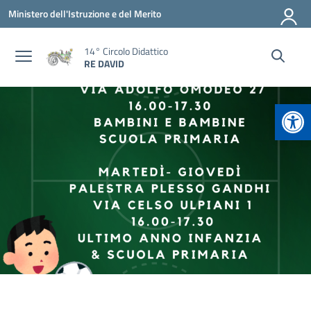
Vai ai contenuti
Vai al menu di navigazione
Vai al footer
Ministero dell'Istruzione e del Merito
14° Circolo Didattico
RE DAVID
Apr