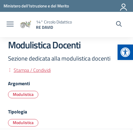
Vai ai contenuti
Vai al menu di navigazione
Vai al footer
Ministero dell'Istruzione e del Merito
14° Circolo Didattico
RE DAVID
Modulistica Docenti
Apr
Sezione dedicata alla modulistica docenti
Stampa / Condividi
Argomenti
Modulistica
Tipologia
Modulistica