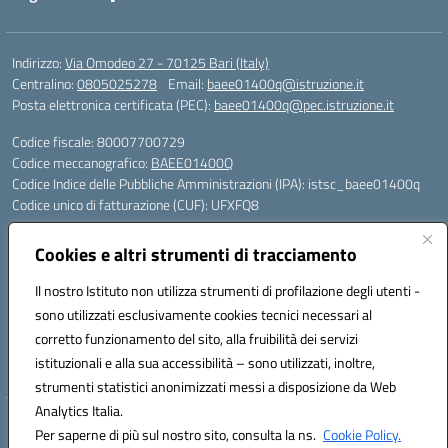
Indirizzo:
Via Omodeo 27 - 70125 Bari (Italy)
Centralino:
0805025278
Email:
baee01400q@istruzione.it
Posta elettronica certificata (PEC):
baee01400q@pec.istruzione.it
Codice fiscale: 80007700729
Codice meccanografico:
BAEE01400Q
Codice Indice delle Pubbliche Amministrazioni (IPA): istsc_baee01400q
Codice unico di fatturazione (CUF): UFXFQ8
Plessi:
Cookies e altri strumenti di tracciamento
BAEE01401R - Plesso Iqbal - scuola primaria - via Omodeo 27 - tel. 080.
5025278
Il nostro Istituto non utilizza strumenti di profilazione degli utenti -
BAEE01404 X - Plesso Gandhi - scuola primaria - via Celso Ulpiani 1 -
sono utilizzati esclusivamente cookies tecnici necessari al
tel. 080.5569487
corretto funzionamento del sito, alla fruibilità dei servizi
BAAA01402L - Plesso DonTonino Bello - scuola dell'infanzia - via Celso
istituzionali e alla sua accessibilità – sono utilizzati, inoltre,
Ulpiani 1 - tel. 080.5569487
strumenti statistici anonimizzati messi a disposizione da Web
Analytics Italia.
Hosting & Powered by 3D Solution S.r.l.
Per saperne di più sul nostro sito, consulta la ns.
Cookie Policy.