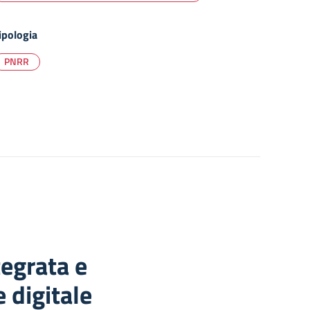
ipologia
PNRR
tegrata e
 digitale