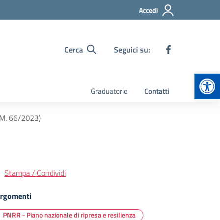
Accedi
Cerca
Seguici su:
Apr
Graduatorie
Contatti
D.M. 66/2023)
Stampa / Condividi
rgomenti
PNRR - Piano nazionale di ripresa e resilienza