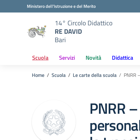
Vai ai contenuti
Vai al menu di navigazione
Vai al footer
Ministero dell'Istruzione e del Merito
14° Circolo Didattico
RE DAVID
Bari
Scuola
Servizi
Novità
Didattica
Home
Scuola
Le carte della scuola
PNRR – 
PNRR – 
personal