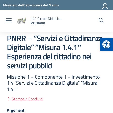
Vai ai contenuti
Vai al menu di navigazione
Vai al footer
Ministero dell'Istruzione e del Merito
14° Circolo Didattico
RE DAVID
PNRR – “Servizi e Cittadinanza
Apr
Digitale” “Misura 1.4.1″
Esperienza del cittadino nei
servizi pubblici
Missione 1 – Componente 1 – Investimento
1.4 “Servizi e Cittadinanza Digitale” “Misura
1.4.1
Stampa / Condividi
Argomenti