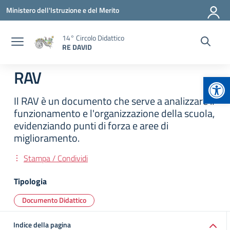
Vai ai contenuti
Vai al menu di navigazione
Vai al footer
Ministero dell'Istruzione e del Merito
14° Circolo Didattico
RE DAVID
RAV
Apr
Il RAV è un documento che serve a analizzare il
funzionamento e l'organizzazione della scuola,
evidenziando punti di forza e aree di
miglioramento.
Stampa / Condividi
Tipologia
Documento Didattico
Indice della pagina