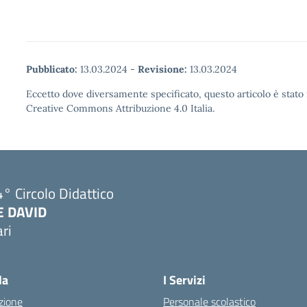
Pubblicato:
13.03.2024
-
Revisione:
13.03.2024
Eccetto dove diversamente specificato, questo articolo è stato 
Creative Commons Attribuzione 4.0 Italia.
° Circolo Didattico
E DAVID
ri
Visita la pagina iniziale della scuola
la
I Servizi
zione
Personale scolastico