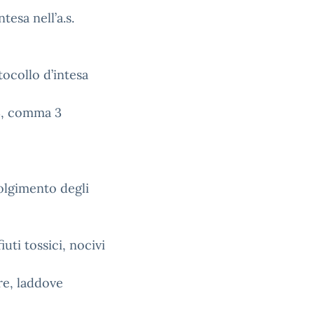
esa nell’a.s.
ocollo d’intesa
 3, comma 3
svolgimento degli
uti tossici, nocivi
ure, laddove