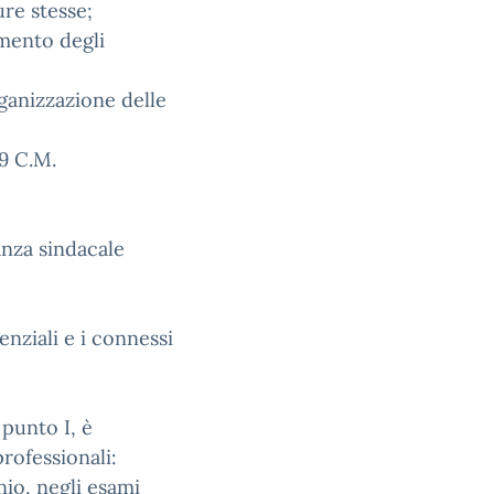
re stesse;
amento degli
ganizzazione delle
9 C.M.
anza sindacale
nziali e i connessi
, punto I, è
rofessionali:
nio, negli esami