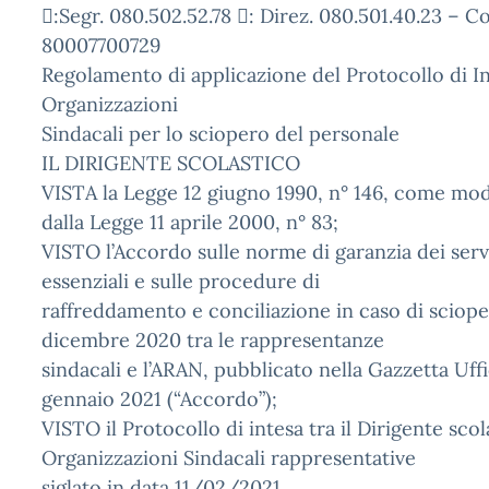
:Segr. 080.502.52.78 : Direz. 080.501.40.23 – C
80007700729
Regolamento di applicazione del Protocollo di In
Organizzazioni
Sindacali per lo sciopero del personale
IL DIRIGENTE SCOLASTICO
VISTA la Legge 12 giugno 1990, n° 146, come modi
dalla Legge 11 aprile 2000, n° 83;
VISTO l’Accordo sulle norme di garanzia dei serv
essenziali e sulle procedure di
raffreddamento e conciliazione in caso di scioper
dicembre 2020 tra le rappresentanze
sindacali e l’ARAN, pubblicato nella Gazzetta Uffi
gennaio 2021 (“Accordo”);
VISTO il Protocollo di intesa tra il Dirigente scol
Organizzazioni Sindacali rappresentative
siglato in data 11/02/2021