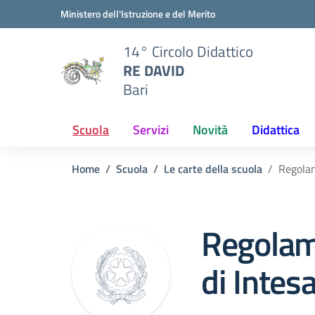
Vai ai contenuti
Vai al menu di navigazione
Vai al footer
Ministero dell'Istruzione e del Merito
14° Circolo Didattico
RE DAVID
Bari
Scuola
Servizi
Novità
Didattica
Home
Scuola
Le carte della scuola
Regolam
Regolam
di Intes