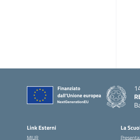
14
R
Ba
— 
Link Esterni
La Scuo
MIUR
Presenta