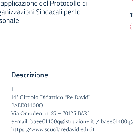
applicazione del Protocollo di
ganizzazioni Sindacali per lo
T
rsonale
Descrizione
1
14° Circolo Didattico “Re David”
BAEE01400Q
Via Omodeo, n. 27 – 70125 BARI
e-mail: baee01400q@istruzione.it / baee01400q@
https://www.scuolaredavid.edu.it