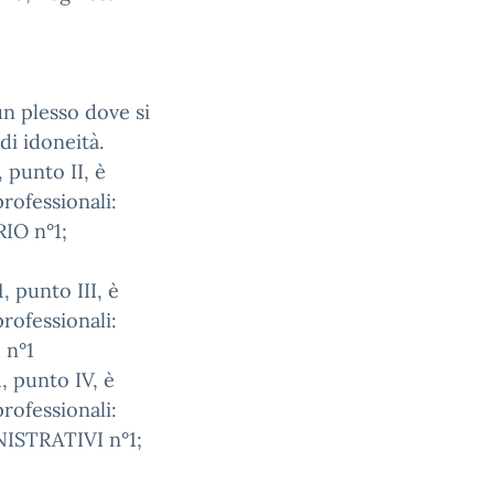
 plesso dove si
 di idoneità.
, punto II, è
rofessionali:
IO n°1;
1, punto III, è
rofessionali:
 n°1
1, punto IV, è
rofessionali:
ISTRATIVI n°1;