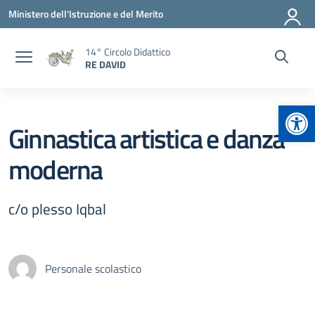
Vai ai contenuti
Vai al menu di navigazione
Vai al footer
Ministero dell'Istruzione e del Merito
14° Circolo Didattico
RE DAVID
Apr
Ginnastica artistica e danza
moderna
c/o plesso Iqbal
Personale scolastico