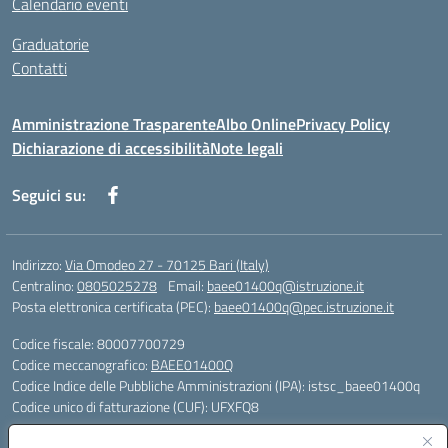
Calendario eventi
Graduatorie
Contatti
Amministrazione Trasparente
Albo Online
Privacy Policy
Dichiarazione di accessibilità
Note legali
Seguici su:
Indirizzo:
Via Omodeo 27 - 70125 Bari (Italy)
Centralino:
0805025278
Email:
baee01400q@istruzione.it
Posta elettronica certificata (PEC):
baee01400q@pec.istruzione.it
Codice fiscale: 80007700729
Codice meccanografico:
BAEE01400Q
Codice Indice delle Pubbliche Amministrazioni (IPA): istsc_baee01400q
Codice unico di fatturazione (CUF): UFXFQ8
Plessi: