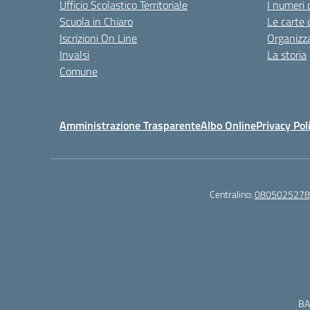
Ufficio Scolastico Territoriale
I numeri 
Scuola in Chiaro
Le carte 
Iscrizioni On Line
Organizz
Invalsi
La storia
Comune
Amministrazione Trasparente
Albo Online
Privacy Pol
Centralino:
0805025278
BA