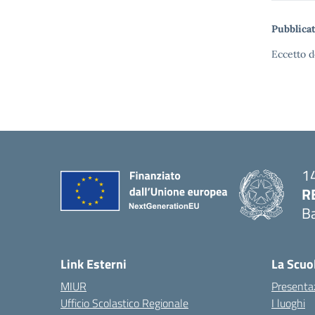
Pubblicat
Eccetto d
14
R
Ba
— 
Link Esterni
La Scuo
MIUR
Presenta
Ufficio Scolastico Regionale
I luoghi