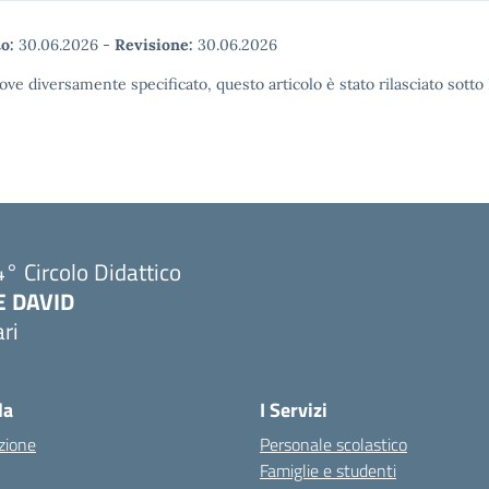
o:
30.06.2026
-
Revisione:
30.06.2026
ove diversamente specificato, questo articolo è stato rilasciato sott
° Circolo Didattico
E DAVID
ri
Visita la pagina iniziale della scuola
la
I Servizi
zione
Personale scolastico
Famiglie e studenti