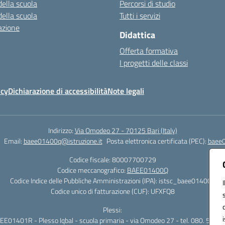
della scuola
Percorsi di studio
della scuola
Tutti i servizi
azione
Didattica
Offerta formativa
I progetti delle classi
icy
Dichiarazione di accessibilità
Note legali
Indirizzo:
Via Omodeo 27 - 70125 Bari (Italy)
Email:
baee01400q@istruzione.it
Posta elettronica certificata (PEC):
baee0
Codice fiscale: 80007700729
Codice meccanografico:
BAEE01400Q
Codice Indice delle Pubbliche Amministrazioni (IPA): istsc_baee01400q
Codice unico di fatturazione (CUF): UFXFQ8
Plessi:
EE01401R - Plesso Iqbal - scuola primaria - via Omodeo 27 - tel. 080. 5025