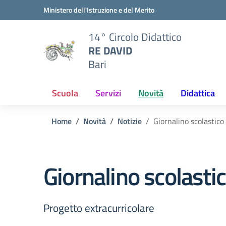
Vai ai contenuti
Vai al menu di navigazione
Vai al footer
Ministero dell'Istruzione e del Merito
14° Circolo Didattico
RE DAVID
Bari
Scuola
Servizi
Novità
Didattica
Home
Novità
Notizie
Giornalino scolastic
Giornalino scolast
Progetto extracurricolare