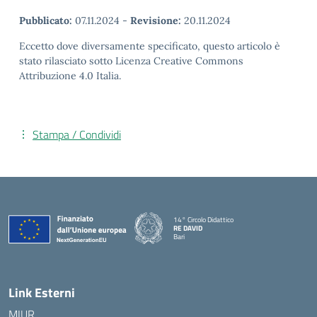
Pubblicato:
07.11.2024
-
Revisione:
20.11.2024
Eccetto dove diversamente specificato, questo articolo è
stato rilasciato sotto Licenza Creative Commons
Attribuzione 4.0 Italia.
Stampa / Condividi
14° Circolo Didattico
RE DAVID
Bari
— Visita la pagina iniziale della scuola
Link Esterni
MIUR