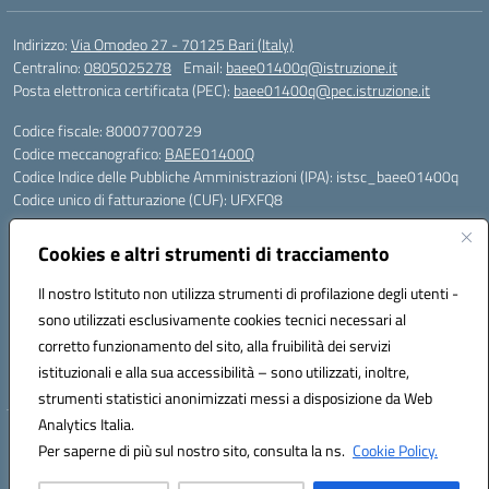
Indirizzo:
Via Omodeo 27 - 70125 Bari (Italy)
Centralino:
0805025278
Email:
baee01400q@istruzione.it
Posta elettronica certificata (PEC):
baee01400q@pec.istruzione.it
Codice fiscale: 80007700729
Codice meccanografico:
BAEE01400Q
Codice Indice delle Pubbliche Amministrazioni (IPA): istsc_baee01400q
Codice unico di fatturazione (CUF): UFXFQ8
Plessi:
Cookies e altri strumenti di tracciamento
BAEE01401R - Plesso Iqbal - scuola primaria - via Omodeo 27 - tel. 080.
5025278
Il nostro Istituto non utilizza strumenti di profilazione degli utenti -
BAEE01404 X - Plesso Gandhi - scuola primaria - via Celso Ulpiani 1 -
sono utilizzati esclusivamente cookies tecnici necessari al
tel. 080.5569487
corretto funzionamento del sito, alla fruibilità dei servizi
BAAA01402L - Plesso DonTonino Bello - scuola dell'infanzia - via Celso
istituzionali e alla sua accessibilità – sono utilizzati, inoltre,
Ulpiani 1 - tel. 080.5569487
strumenti statistici anonimizzati messi a disposizione da Web
Analytics Italia.
Hosting & Powered by 3D Solution S.r.l.
Per saperne di più sul nostro sito, consulta la ns.
Cookie Policy.
Concept & Design by Designers Italia