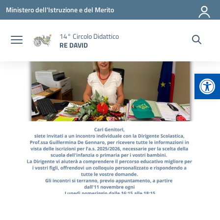
Vai ai contenuti
Vai al menu di navigazione
Vai al footer
Ministero dell'Istruzione e del Merito
14° Circolo Didattico
RE DAVID
Apr