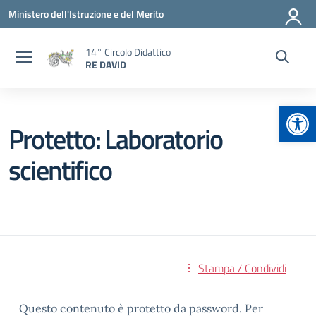
Vai ai contenuti
Vai al menu di navigazione
Vai al footer
Ministero dell'Istruzione e del Merito
14° Circolo Didattico
RE DAVID
Apr
Protetto: Laboratorio
scientifico
Stampa / Condividi
Questo contenuto è protetto da password. Per