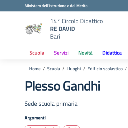
Vai ai contenuti
Vai al menu di navigazione
Vai al footer
Ministero dell'Istruzione e del Merito
14° Circolo Didattico
RE DAVID
Bari
Scuola
Servizi
Novità
Didattica
Home
Scuola
I luoghi
Edificio scolastico
Plesso Gandhi
Sede scuola primaria
Argomenti