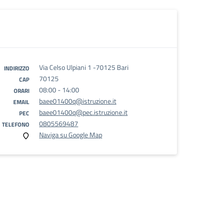
Via Celso Ulpiani 1 -70125 Bari
INDIRIZZO
70125
CAP
08:00 - 14:00
ORARI
baee01400q@istruzione.it
EMAIL
baee01400q@pec.istruzione.it
PEC
0805569487
TELEFONO
Naviga su Google Map