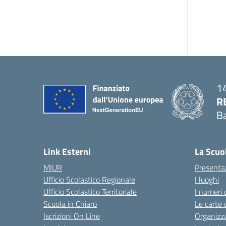
14
R
Ba
— 
Link Esterni
La Scuo
MIUR
Presenta
Ufficio Scolastico Regionale
I luoghi
Ufficio Scolastico Territoriale
I numeri 
Scuola in Chiaro
Le carte 
Iscrizioni On Line
Organizz