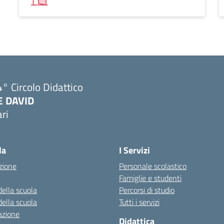
° Circolo Didattico
E DAVID
ri
Visita la pagina iniziale della scuola
la
I Servizi
zione
Personale scolastico
Famiglie e studenti
della scuola
Percorsi di studio
della scuola
Tutti i servizi
azione
Didattica