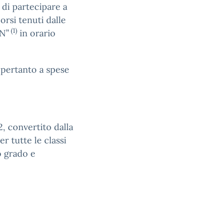
 di partecipare a
corsi tenuti dalle
(1)
N”
in orario
, pertanto a spese
2, convertito dalla
er tutte le classi
o grado e