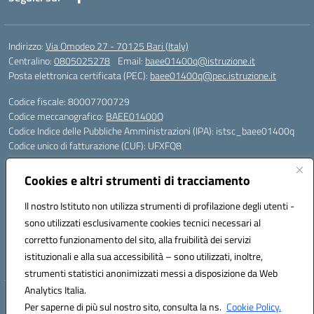
Indirizzo:
Via Omodeo 27 - 70125 Bari (Italy)
Centralino:
0805025278
Email:
baee01400q@istruzione.it
Posta elettronica certificata (PEC):
baee01400q@pec.istruzione.it
Codice fiscale: 80007700729
Codice meccanografico:
BAEE01400Q
Codice Indice delle Pubbliche Amministrazioni (IPA): istsc_baee01400q
Codice unico di fatturazione (CUF): UFXFQ8
Plessi:
Cookies e altri strumenti di tracciamento
BAEE01401R - Plesso Iqbal - scuola primaria - via Omodeo 27 - tel. 080.
5025278
Il nostro Istituto non utilizza strumenti di profilazione degli utenti -
BAEE01404 X - Plesso Gandhi - scuola primaria - via Celso Ulpiani 1 -
sono utilizzati esclusivamente cookies tecnici necessari al
tel. 080.5569487
corretto funzionamento del sito, alla fruibilità dei servizi
BAAA01402L - Plesso DonTonino Bello - scuola dell'infanzia - via Celso
istituzionali e alla sua accessibilità – sono utilizzati, inoltre,
Ulpiani 1 - tel. 080.5569487
strumenti statistici anonimizzati messi a disposizione da Web
Analytics Italia.
Hosting & Powered by 3D Solution S.r.l.
Per saperne di più sul nostro sito, consulta la ns.
Cookie Policy.