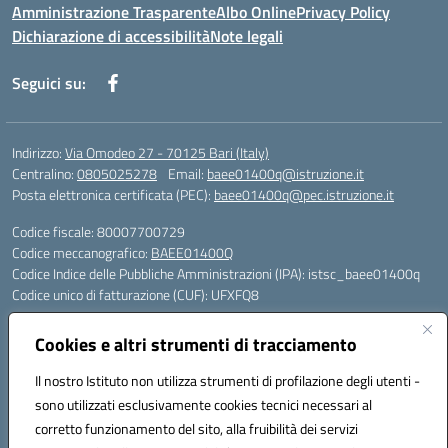
Amministrazione Trasparente
Albo Online
Privacy Policy
Dichiarazione di accessibilità
Note legali
Seguici su:
Indirizzo:
Via Omodeo 27 - 70125 Bari (Italy)
Centralino:
0805025278
Email:
baee01400q@istruzione.it
Posta elettronica certificata (PEC):
baee01400q@pec.istruzione.it
Codice fiscale: 80007700729
Codice meccanografico:
BAEE01400Q
Codice Indice delle Pubbliche Amministrazioni (IPA): istsc_baee01400q
Codice unico di fatturazione (CUF): UFXFQ8
Plessi:
Cookies e altri strumenti di tracciamento
BAEE01401R - Plesso Iqbal - scuola primaria - via Omodeo 27 - tel. 080.
5025278
Il nostro Istituto non utilizza strumenti di profilazione degli utenti -
BAEE01404 X - Plesso Gandhi - scuola primaria - via Celso Ulpiani 1 -
sono utilizzati esclusivamente cookies tecnici necessari al
tel. 080.5569487
corretto funzionamento del sito, alla fruibilità dei servizi
BAAA01402L - Plesso DonTonino Bello - scuola dell'infanzia - via Celso