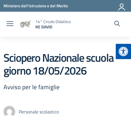
Vai ai contenuti
Vai al menu di navigazione
Vai al footer
Ministero dell'Istruzione e del Merito
14° Circolo Didattico
RE DAVID
Apr
Sciopero Nazionale scuola
giorno 18/05/2026
Avviso per le famiglie
Personale scolastico