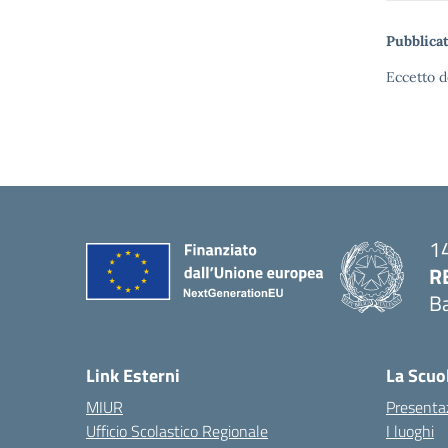
Pubblicat
Eccetto d
14
R
Ba
— 
Link Esterni
La Scuo
MIUR
Presenta
Ufficio Scolastico Regionale
I luoghi