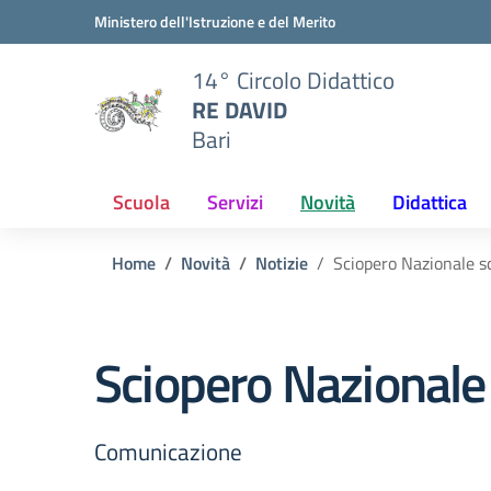
Vai ai contenuti
Vai al menu di navigazione
Vai al footer
Ministero dell'Istruzione e del Merito
14° Circolo Didattico
RE DAVID
Bari
Scuola
Servizi
Novità
Didattica
Home
Novità
Notizie
Sciopero Nazionale s
Sciopero Nazionale
Comunicazione