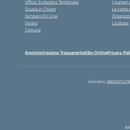
Ufficio Scolastico Territoriale
I numeri 
Scuola in Chiaro
Le carte 
Iscrizioni On Line
Organizz
Invalsi
La storia
Comune
Amministrazione Trasparente
Albo Online
Privacy Pol
Centralino:
0805025278
BA