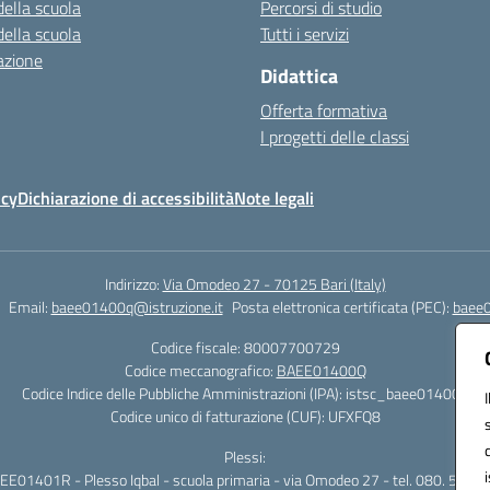
della scuola
Percorsi di studio
della scuola
Tutti i servizi
azione
Didattica
Offerta formativa
I progetti delle classi
icy
Dichiarazione di accessibilità
Note legali
Indirizzo:
Via Omodeo 27 - 70125 Bari (Italy)
Email:
baee01400q@istruzione.it
Posta elettronica certificata (PEC):
baee0
Codice fiscale: 80007700729
Codice meccanografico:
BAEE01400Q
Codice Indice delle Pubbliche Amministrazioni (IPA): istsc_baee01400q
Codice unico di fatturazione (CUF): UFXFQ8
Plessi:
EE01401R - Plesso Iqbal - scuola primaria - via Omodeo 27 - tel. 080. 5025