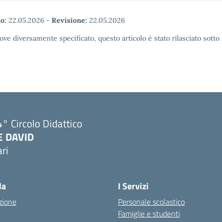
o:
22.05.2026
-
Revisione:
22.05.2026
ove diversamente specificato, questo articolo è stato rilasciato sott
° Circolo Didattico
E DAVID
ri
Visita la pagina iniziale della scuola
la
I Servizi
zione
Personale scolastico
Famiglie e studenti