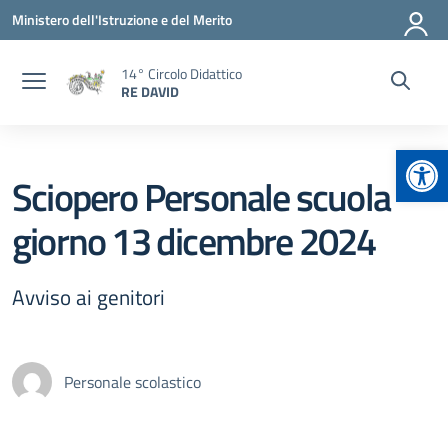
Vai ai contenuti
Vai al menu di navigazione
Vai al footer
Ministero dell'Istruzione e del Merito
14° Circolo Didattico
RE DAVID
Apr
Sciopero Personale scuola
giorno 13 dicembre 2024
Avviso ai genitori
Personale scolastico