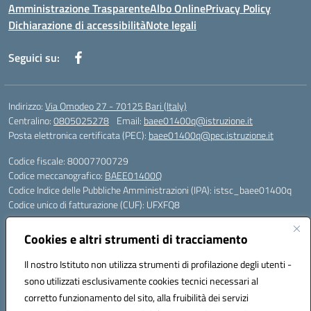
Amministrazione Trasparente
Albo Online
Privacy Policy
Dichiarazione di accessibilità
Note legali
Seguici su:
Indirizzo:
Via Omodeo 27 - 70125 Bari (Italy)
Centralino:
0805025278
Email:
baee01400q@istruzione.it
Posta elettronica certificata (PEC):
baee01400q@pec.istruzione.it
Codice fiscale: 80007700729
Codice meccanografico:
BAEE01400Q
Codice Indice delle Pubbliche Amministrazioni (IPA): istsc_baee01400q
Codice unico di fatturazione (CUF): UFXFQ8
Plessi:
Cookies e altri strumenti di tracciamento
BAEE01401R - Plesso Iqbal - scuola primaria - via Omodeo 27 - tel. 080.
5025278
Il nostro Istituto non utilizza strumenti di profilazione degli utenti -
BAEE01404 X - Plesso Gandhi - scuola primaria - via Celso Ulpiani 1 -
sono utilizzati esclusivamente cookies tecnici necessari al
tel. 080.5569487
corretto funzionamento del sito, alla fruibilità dei servizi
BAAA01402L - Plesso DonTonino Bello - scuola dell'infanzia - via Celso