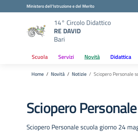
Vai ai contenuti
Vai al menu di navigazione
Vai al footer
Ministero dell'Istruzione e del Merito
14° Circolo Didattico
RE DAVID
Bari
Scuola
Servizi
Novità
Didattica
Home
Novità
Notizie
Sciopero Personale s
Sciopero Personale
Sciopero Personale scuola giorno 24 ma