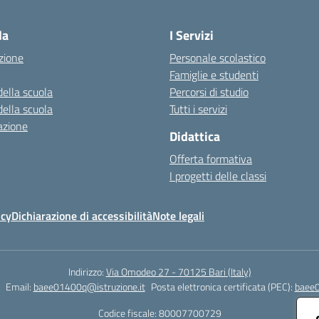
Visita la pagina iniziale della scuola
la
I Servizi
zione
Personale scolastico
Famiglie e studenti
della scuola
Percorsi di studio
della scuola
Tutti i servizi
azione
Didattica
Offerta formativa
I progetti delle classi
icy
Dichiarazione di accessibilità
Note legali
Indirizzo:
Via Omodeo 27 - 70125 Bari (Italy)
Email:
baee01400q@istruzione.it
Posta elettronica certificata (PEC):
baee0
Codice fiscale: 80007700729