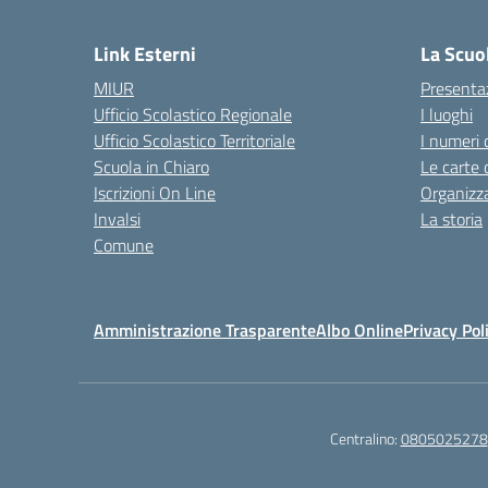
— 
Link Esterni
La Scuo
MIUR
Presenta
Ufficio Scolastico Regionale
I luoghi
Ufficio Scolastico Territoriale
I numeri 
Scuola in Chiaro
Le carte 
Iscrizioni On Line
Organizz
Invalsi
La storia
Comune
Amministrazione Trasparente
Albo Online
Privacy Pol
Centralino:
0805025278