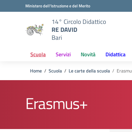
Vai ai contenuti
Vai al menu di navigazione
Vai al footer
Ministero dell'Istruzione e del Merito
14° Circolo Didattico
RE DAVID
Bari
Scuola
Servizi
Novità
Didattica
Home
Scuola
Le carte della scuola
Erasmu
Erasmus+