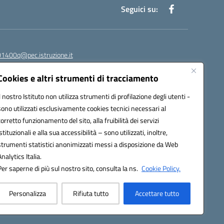
Seguici su:
1400q@pec.istruzione.it
Cookies e altri strumenti di tracciamento
Il nostro Istituto non utilizza strumenti di profilazione degli utenti -
sono utilizzati esclusivamente cookies tecnici necessari al
corretto funzionamento del sito, alla fruibilità dei servizi
istituzionali e alla sua accessibilità – sono utilizzati, inoltre,
278
569487
strumenti statistici anonimizzati messi a disposizione da Web
 080.5569487
Analytics Italia.
Per saperne di più sul nostro sito, consulta la ns.
Cookie Policy.
Personalizza
Rifiuta tutto
Accettare tutto