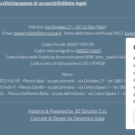
icy
Dichiarazione di accessibilità
Note legali
Indirizzo:
Via Omodeo 27 - 70125 Bari (Italy)
Email:
baee01400q@istruzione.it
Posta elettronica certificata (PEC):
baee0
Codice fiscale: 80007700729
Codice meccanografico:
BAEE01400Q
Codice Indice delle Pubbliche Amministrazioni (IPA): istsc_baee01400q
Codice unico di fatturazione (CUF): UFXFQ8
Plessi:
EE01401R - Plesso Iqbal - scuola primaria - via Omodeo 27 - tel. 080. 5025
1404 X - Plesso Gandhi - scuola primaria - via Celso Ulpiani 1 - tel. 080.5
- Plesso DonTonino Bello - scuola dell'infanzia - via Celso Ulpiani 1 - tel.
Hosting & Powered by 3D Solution S.r.l.
Concept & Design by Designers Italia