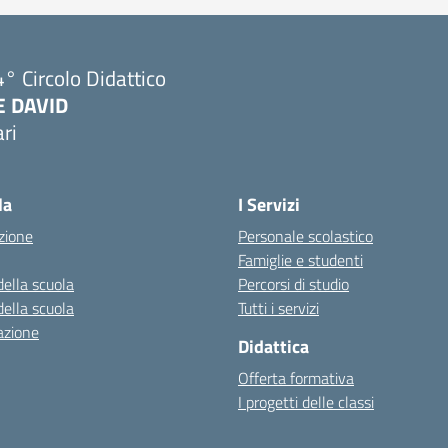
° Circolo Didattico
E DAVID
ri
Visita la pagina iniziale della scuola
la
I Servizi
zione
Personale scolastico
Famiglie e studenti
della scuola
Percorsi di studio
della scuola
Tutti i servizi
azione
Didattica
Offerta formativa
I progetti delle classi