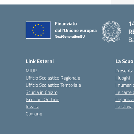
14
R
Ba
— 
Link Esterni
La Scuo
MIUR
Presenta
Ufficio Scolastico Regionale
I luoghi
Ufficio Scolastico Territoriale
I numeri 
Scuola in Chiaro
Le carte 
Iscrizioni On Line
Organizz
Invalsi
La storia
Comune