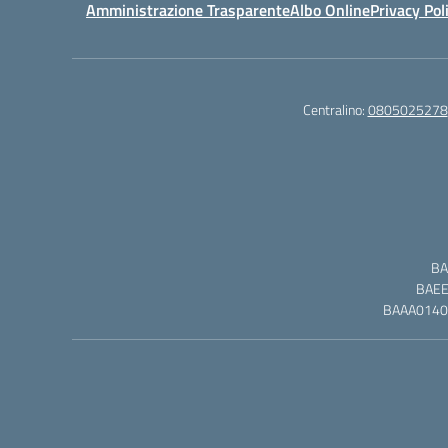
Amministrazione Trasparente
Albo Online
Privacy Pol
Centralino:
0805025278
BA
BAEE0
BAAA01402L 