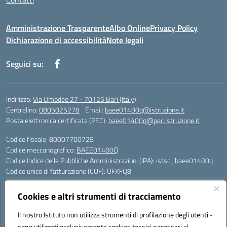
Amministrazione Trasparente
Albo Online
Privacy Policy
Dichiarazione di accessibilità
Note legali
Seguici su:
Indirizzo:
Via Omodeo 27 - 70125 Bari (Italy)
Centralino:
0805025278
Email:
baee01400q@istruzione.it
Posta elettronica certificata (PEC):
baee01400q@pec.istruzione.it
Codice fiscale: 80007700729
Codice meccanografico:
BAEE01400Q
Codice Indice delle Pubbliche Amministrazioni (IPA): istsc_baee01400q
Codice unico di fatturazione (CUF): UFXFQ8
Plessi:
Cookies e altri strumenti di tracciamento
BAEE01401R - Plesso Iqbal - scuola primaria - via Omodeo 27 - tel. 080.
5025278
Il nostro Istituto non utilizza strumenti di profilazione degli utenti -
BAEE01404 X - Plesso Gandhi - scuola primaria - via Celso Ulpiani 1 -
sono utilizzati esclusivamente cookies tecnici necessari al