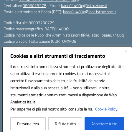
Centralino:
0805025278
Email:
baee01400q@istruzione.it
Posta elettronica certificata (PEC):
baee01400q@pec.istruzione.it
Codice fiscale: 80007700729
Codice meccanografico:
BAEE01400Q
Codice Indice delle Pubbliche Amministrazioni (IPA): istsc_baee01400q
Codice unico di fatturazione (CUF): UFXFQ8
Plessi:
Cookies e altri strumenti di tracciamento
BAEE01401R - Plesso Iqbal - scuola primaria - via Omodeo 27 - tel. 080.
5025278
Il nostro Istituto non utilizza strumenti di profilazione degli utenti -
BAEE01404 X - Plesso Gandhi - scuola primaria - via Celso Ulpiani 1 -
sono utilizzati esclusivamente cookies tecnici necessari al
tel. 080.5569487
corretto funzionamento del sito, alla fruibilità dei servizi
BAAA01402L - Plesso DonTonino Bello - scuola dell'infanzia - via Celso
istituzionali e alla sua accessibilità – sono utilizzati, inoltre,
Ulpiani 1 - tel. 080.5569487
strumenti statistici anonimizzati messi a disposizione da Web
Analytics Italia.
Hosting & Powered by 3D Solution S.r.l.
Per saperne di più sul nostro sito, consulta la ns.
Cookie Policy.
Concept & Design by Designers Italia
Personalizza
Rifiuta tutto
Accettare tutto