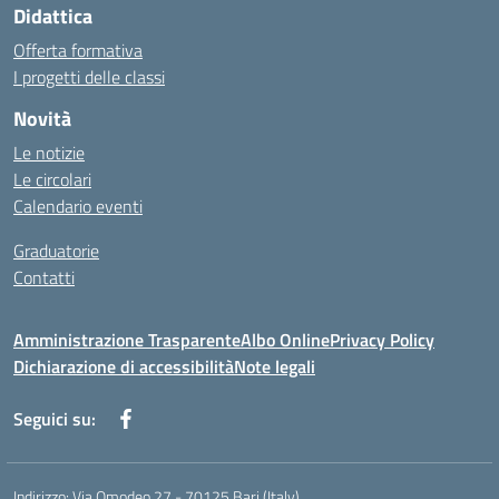
Didattica
Offerta formativa
I progetti delle classi
Novità
Le notizie
Le circolari
Calendario eventi
Graduatorie
Contatti
Amministrazione Trasparente
Albo Online
Privacy Policy
Dichiarazione di accessibilità
Note legali
Seguici su:
Indirizzo:
Via Omodeo 27 - 70125 Bari (Italy)