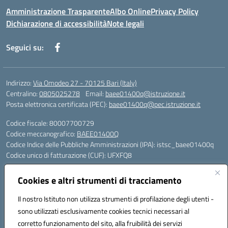
Amministrazione Trasparente
Albo Online
Privacy Policy
Dichiarazione di accessibilità
Note legali
Seguici su:
Indirizzo:
Via Omodeo 27 - 70125 Bari (Italy)
Centralino:
0805025278
Email:
baee01400q@istruzione.it
Posta elettronica certificata (PEC):
baee01400q@pec.istruzione.it
Codice fiscale: 80007700729
Codice meccanografico:
BAEE01400Q
Codice Indice delle Pubbliche Amministrazioni (IPA): istsc_baee01400q
Codice unico di fatturazione (CUF): UFXFQ8
Plessi:
Cookies e altri strumenti di tracciamento
BAEE01401R - Plesso Iqbal - scuola primaria - via Omodeo 27 - tel. 080.
5025278
Il nostro Istituto non utilizza strumenti di profilazione degli utenti -
BAEE01404 X - Plesso Gandhi - scuola primaria - via Celso Ulpiani 1 -
sono utilizzati esclusivamente cookies tecnici necessari al
tel. 080.5569487
corretto funzionamento del sito, alla fruibilità dei servizi
BAAA01402L - Plesso DonTonino Bello - scuola dell'infanzia - via Celso