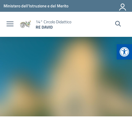
Vai ai contenuti
Vai al menu di navigazione
Vai al footer
Ministero dell'Istruzione e del Merito
14° Circolo Didattico
RE DAVID
Apr